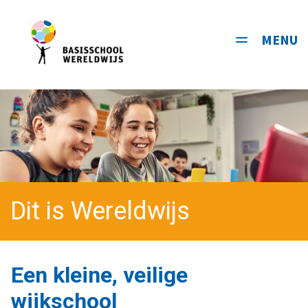
MENU
Toggle
navigati
Dit is Wereldwijs
Een kleine, veilige
wijkschool