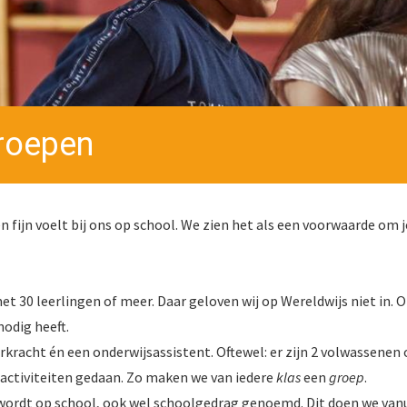
groepen
g en fijn voelt bij ons op school. We zien het als een voorwaarde o
t 30 leerlingen of meer. Daar geloven wij op Wereldwijs niet in. O
nodig heeft.
rkracht én een onderwijsassistent. Oftewel: er zijn 2 volwassenen
activiteiten gedaan. Zo maken we van iedere
klas
een
groep
.
 wordt op school, ook wel schoolgedrag genoemd. Dit doen we van