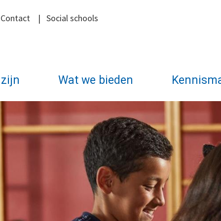
|
Contact
|
Social schools
zijn
Wat we bieden
Kennism