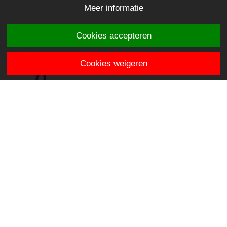
Meer informatie
Cookies accepteren
Cookies weigeren
Basisschool Wereldwijs
Wilsonplein 3
2806 JM Gouda
e.meijer@stichtingklasse.nl
0182-678032